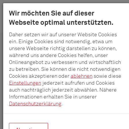
Меню
Wir möchten Sie auf dieser
Schulte
Webseite optimal unterstützten.
Към
-
продукти
системи
основното
Elektrotec
Daher setzen wir auf unserer Website Cookies
съдържание
GmbH
ein. Einige Cookies sind notwendig, etwa um
unsere Webseite richtig darstellen zu können,
&
EVOline
®
One Вграждане
während uns andere Cookies helfen, unser
Co.
Onlineangebot zu verbessern und wirtschaftlich
KG
Навсякъде може да се вгради.
zu betreiben. Sie können die nicht notwendigen
Cookies akzeptieren oder
ablehnen
sowie diese
Einstellungen
jederzeit aufrufen und Cookies
auch nachträglich jederzeit abwählen. Nähere
Informationen erhalten Sie in unserer
Datenschutzerklärung
.