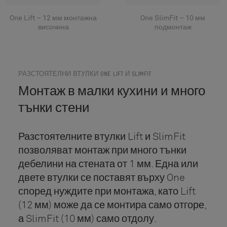
One Lift – 12 мм монтажна
One SlimFit – 10 мм
височина
подмонтаж
РАЗСТОЯТЕЛНИ ВТУЛКИ ONE LIFT И SLIMFIT
Монтаж в малки кухини и много
тънки стени
Разстоятелните втулки Lift и SlimFit
позволяват монтаж при много тънки
дебелини на стената от 1 мм. Една или
двете втулки се поставят върху One
според нуждите при монтажа, като Lift
(12 мм) може да се монтира само отгоре,
а SlimFit (10 мм) само отдолу.