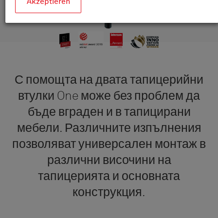
Akzeptieren
С помощта на двата тапицерийни
втулки One може без проблем да
бъде вграден и в тапицирани
мебели. Различните изпълнения
позволяват универсален монтаж в
различни височини на
тапицерията и основната
конструкция.