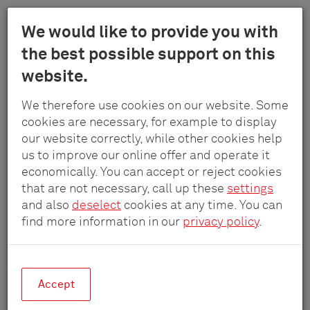
Menu
We would like to provide you with
Schulte
the best possible support on this
Skip
-
Actueel nieuws
Uitbreidingsmodule voor inductief laden
website.
to
Elektrotech
main
GmbH
We therefore use cookies on our website. Some
content
&
cookies are necessary, for example to display
Actueel nieuws
Co.
our website correctly, while other cookies help
KG
us to improve our online offer and operate it
economically. You can accept or reject cookies
Het laatste nieuws over beurzen,
that are not necessary, call up these
settings
producten en het bedrijf Schulte -
and also
deselect
cookies at any time. You can
find more information in our
privacy policy
.
Elektrotechnik.
Accept