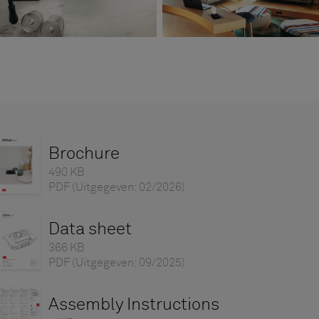
Brochure
490 KB
PDF
(Uitgegeven: 02/2026)
Data sheet
366 KB
PDF
(Uitgegeven: 09/2025)
Assembly Instructions