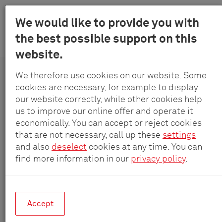
Menu
We would like to provide you with
Schulte
the best possible support on this
Skip
-
Producten
Systemen
Spin
website.
to
Elektrotec
main
GmbH
We therefore use cookies on our website. Some
content
&
cookies are necessary, for example to display
EVOline
®
Spin
Co.
our website correctly, while other cookies help
KG
us to improve our online offer and operate it
Compact, draaibaar en krachtig
economically. You can accept or reject cookies
that are not necessary, call up these
settings
and also
deselect
cookies at any time. You can
find more information in our
privacy policy
.
Accept