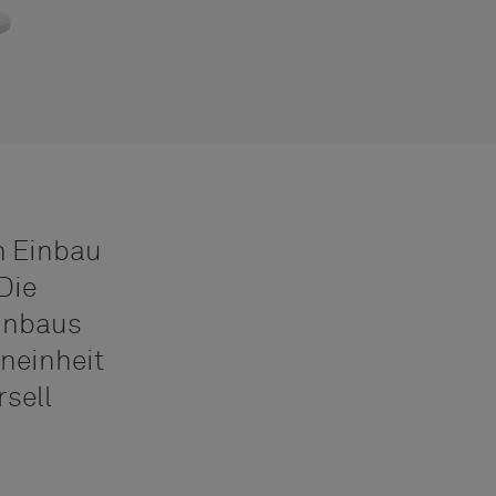
n Einbau
Die
Einbaus
neinheit
rsell