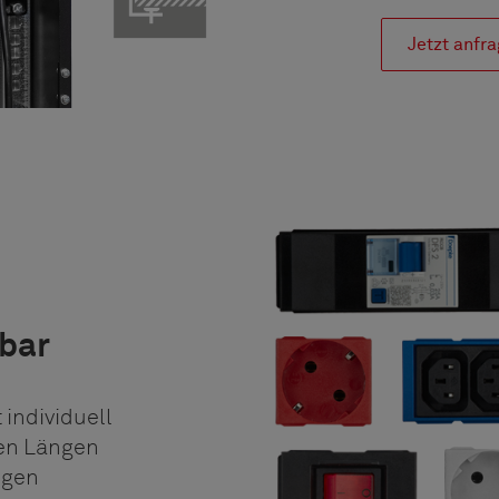
Jetzt anfr
rbar
 individuell
nen Längen
igen