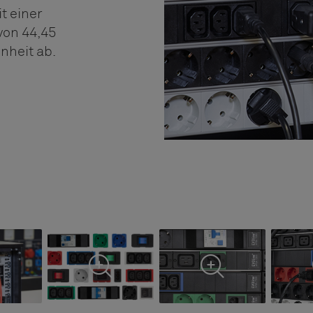
t einer
von 44,45
nheit ab.