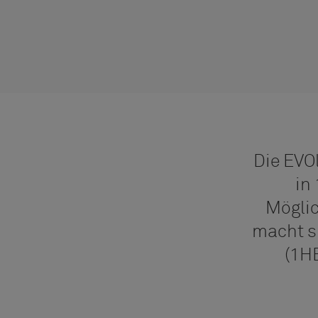
Die EVO
in
Möglic
macht s
(1HE