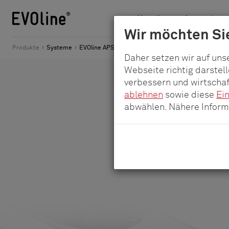
Aktuelles
Anwendungs
Schulte
Wir möchten Sie
Zum
-
Produkte
Systeme
EVOline APSA 7000 - Steckdosenleiste für Serversc
Haupt-
Daher setzen wir auf uns
Elektrotechnik
Inhalt
Webseite richtig darstel
GmbH
verbessern und wirtschaf
&
ablehnen
sowie diese
Ei
Co.
abwählen. Nähere Informa
KG