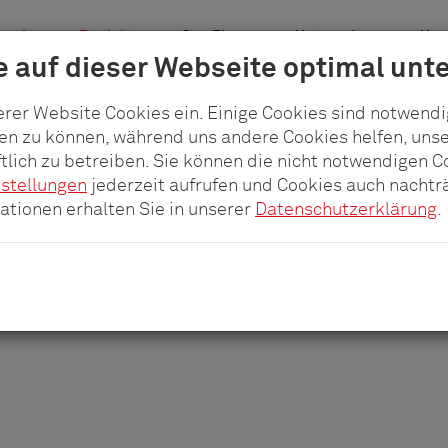
welten
Produkte
pCon.Planner
Unternehmen
Karr
 auf dieser Webseite optimal unte
hränke
erer Website Cookies ein. Einige Cookies sind notwend
len zu können, während uns andere Cookies helfen, uns
tlich zu betreiben. Sie können die nicht notwendigen 
nstellungen
jederzeit aufrufen und Cookies auch nachträ
tionen erhalten Sie in unserer
Datenschutzerklärung
.
EVOline
APSA 7000
®
Steckdosenleiste für Serverschränke