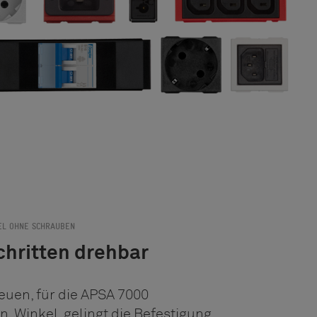
EL OHNE SCHRAUBEN
chritten drehbar
euen, für die APSA 7000
n, Winkel, gelingt die Befestigung