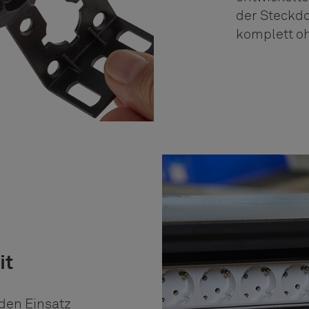
der Steckdo
komplett o
it
 den Einsatz