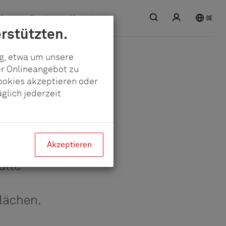
Suche
Anmelden
iere
Service
Kontakt
DE
rstützten.
ig, etwa um unsere
er Onlineangebot zu
Cookies akzeptieren oder
glich jederzeit
üsse für
Akzeptieren
lte -
lächen.