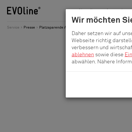
Aktuelles
Anwendungs
Schulte
Wir möchten Sie
Zum
-
Service
Presse
Platzsparende Anschlüsse für kleine Flächen
Haupt-
Daher setzen wir auf uns
Elektrotechnik
Inhalt
Webseite richtig darstel
GmbH
verbessern und wirtschaf
&
ablehnen
sowie diese
Ei
Co.
abwählen. Nähere Informa
KG