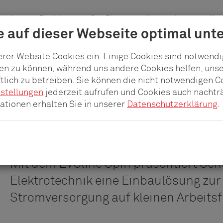
welten
Produkte
pCon.Planner
Unternehmen
Karr
 auf dieser Webseite optimal unte
erer Website Cookies ein. Einige Cookies sind notwend
len zu können, während uns andere Cookies helfen, uns
tlich zu betreiben. Sie können die nicht notwendigen 
nstellungen
jederzeit aufrufen und Cookies auch nachträ
Platzsparende Anschl
tionen erhalten Sie in unserer
Datenschutzerklärung
.
kleine Flächen
Mit dem EVOline Spin präsentiert Schu
Elektrotechnik eine Einbaulösung zur
Stromversorgung auf kleinen Arbeitsf