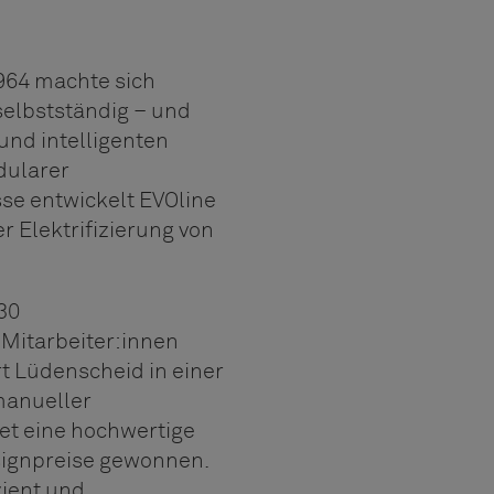
1964 machte sich
selbstständig – und
 und intelligenten
dularer
e entwickelt EVOline
 Elektrifizierung von
30
 Mitarbeiter:innen
t Lüdenscheid in einer
 manueller
et eine hochwertige
signpreise gewonnen.
zient und