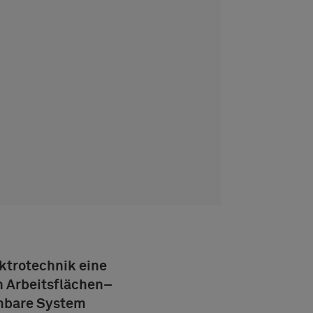
ektrotechnik eine
n Arbeitsflächen
–
ehbare System