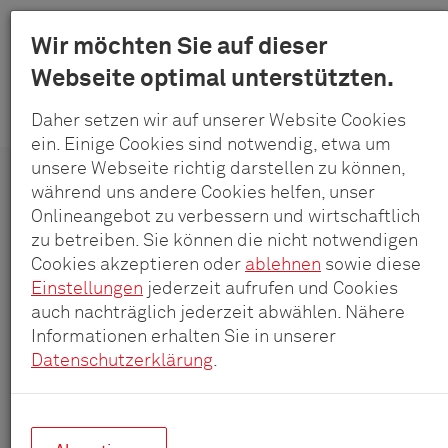
Меню
Wir möchten Sie auf dieser
Schulte
Webseite optimal unterstützten.
Към
-
продукти
системи
основното
EVOline Spin – въртяща се вградена контактна кутия със зарядно
Elektrotec
Daher setzen wir auf unserer Website Cookies
устройство USB-C
съдържание
GmbH
ein. Einige Cookies sind notwendig, etwa um
unsere Webseite richtig darstellen zu können,
&
während uns andere Cookies helfen, unser
Co.
EVOline
Onlineangebot zu verbessern und wirtschaftlich
®
Spin
KG
zu betreiben. Sie können die nicht notwendigen
Компактен, въртящ се и мощен
Cookies akzeptieren oder
ablehnen
sowie diese
Einstellungen
jederzeit aufrufen und Cookies
auch nachträglich jederzeit abwählen. Nähere
Informationen erhalten Sie in unserer
Datenschutzerklärung
.