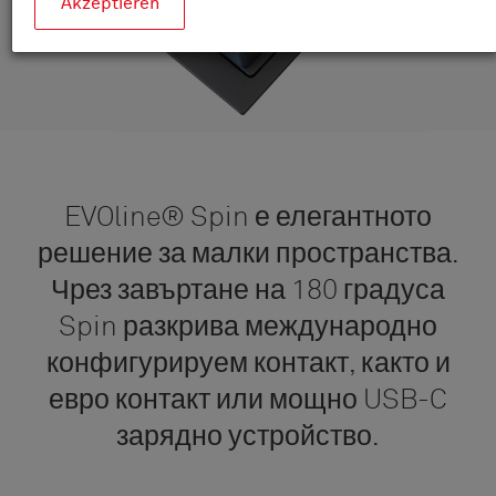
Akzeptieren
EVOline® Spin е елегантното
решение за малки пространства.
Чрез завъртане на 180 градуса
Spin разкрива международно
конфигурируем контакт, както и
евро контакт или мощно USB-C
зарядно устройство.