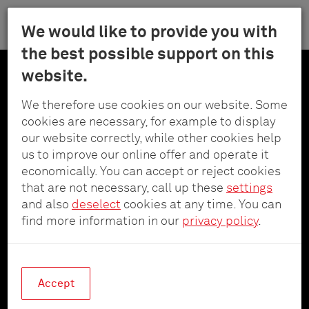
Menu
We would like to provide you with
Schulte
the best possible support on this
Per
-
website.
il
Elektrotech
contenuto
Forza innovativa dal
GmbH
We therefore use cookies on our website. Some
principale
&
cookies are necessary, for example to display
1964
Co.
our website correctly, while other cookies help
KG
us to improve our online offer and operate it
economically. You can accept or reject cookies
Nel 1964 Schulte - Elektrotechnik è diventata,
that are not necessary, call up these
settings
grazie allo sviluppo di innovativi interruttori
and also
deselect
cookies at any time. You can
differenziali, il punto di riferimento per
find more information in our
privacy policy
.
concetti di sicurezza integrati per dispositivi
elettrici. Da allora è successo tanto.
Accept