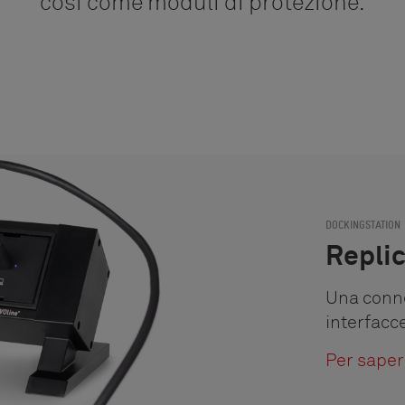
così come moduli di protezione.
DOCKINGSTATION
Repli
Una conne
interfacc
Per saper