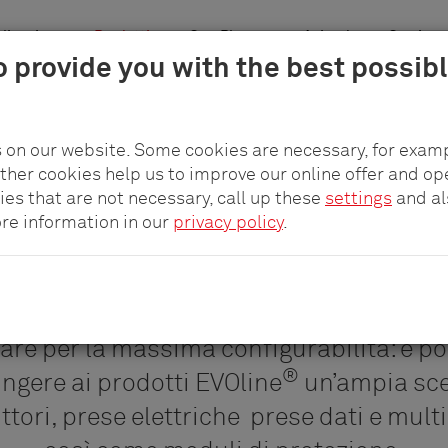
licazione
Prodotti
pCon.Planner
Azienda
Carriera
o provide you with the best possib
Sistemi
SmartDrawers
Moduli
Accessori
Gestione cavi
 on our website. Some cookies are necessary, for examp
other cookies help us to improve our online offer and op
ies that are not necessary, call up these
settings
and a
ore information in our
privacy policy
.
Moduli
re per la massima configurabilità: è po
®
ngere ai prodotti EVOline
un’ampia sce
ttori, prese elettriche prese dati e mul