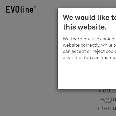
Novità
Campi di app
Schulte
We would like t
Per
-
this website.
il
Elektrotechnik
contenuto
GmbH
We therefore use cookies
principale
&
website correctly, while 
Co.
can accept or reject cook
any time. You can find m
KG
Modula
aggiu
interru