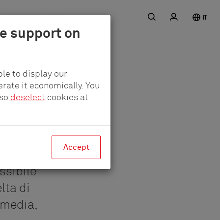
Ricerca
Registro
Servizio
Contatto
IT
le support on
le to display our
erate it economically. You
lso
deselect
cookies at
Accept
ssibile
lta di
timedia,