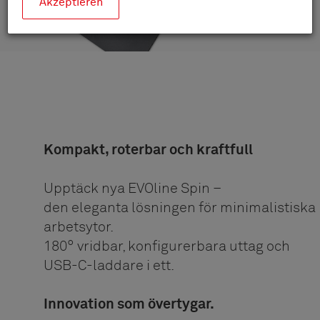
Akzeptieren
Kompakt, roterbar och kraftfull
Upptäck nya EVOline Spin –
den eleganta lösningen för minimalistiska
arbetsytor.
180° vridbar, konfigurerbara uttag och
USB-C-laddare i ett.
Innovation som övertygar.