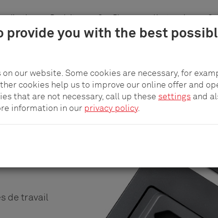
pplication
Produits
pCon.Planner
L'entreprise
Car
o provide you with the best possib
 on our website. Some cookies are necessary, for examp
other cookies help us to improve our online offer and op
ies that are not necessary, call up these
settings
and a
ore information in our
privacy policy
.
s de travail