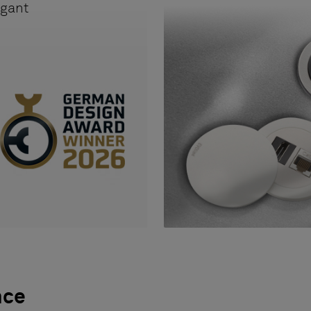
égant
nce