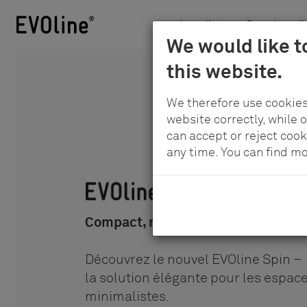
Actualités
Domaines d'a
Schulte
We would like t
Au
-
this website.
contenu
Elektrotechnik
principal
GmbH
We therefore use cookies
&
website correctly, while 
Co.
can accept or reject cook
any time. You can find m
KG
Compact, rotatif et puissant
Découvrez le nouvel EVOline Spin –
la solution élégante pour les espace
minimalistes.