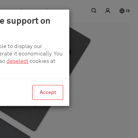
Recherche
S'inscrire
rière
Service
Contact
FR
le support on
le to display our
erate it economically. You
lso
deselect
cookies at
Accept