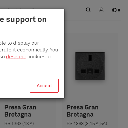
Ricerca
Registro
Servizio
Contatto
IT
le support on
le to display our
erate it economically. You
lso
deselect
cookies at
Accept
Presa Gran
Presa Gran
Bretagna
Bretagna
BS 1363 (13 A)
BS 1363 (3,15 A, 5A)