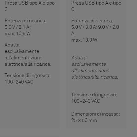
Presa USB tipo A e tipo
Presa USB tipo A e tipo
C
C
Potenza di ricarica:
Potenza di ricarica:
5,0 V / 2,1 A;
5,0 V / 3,0 A; 9,0 V / 2,0
max. 10,5 W
A;
max. 18,0 W
Adatta
esclusivamente
all'alimentazione
Adatta
elettrica/alla ricarica.
esclusivamente
all'alimentazione
Tensione di ingresso:
elettrica/alla ricarica.
100–240 VAC
Tensione di ingresso:
100–240 VAC
Dimensioni di incasso:
25 × 50 mm