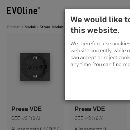
Novità
Campi di app
Schulte
We would like t
Per
-
Prodotti
Moduli
Strom-Module
this website.
il
Elektrotechnik
contenuto
GmbH
We therefore use cookies
principale
&
website correctly, while 
Co.
can accept or reject cook
any time. You can find m
KG
Presa VDE
Presa VDE
CEE 7/3 (16 A)
CEE 7/3 (16 A)
Allineamento 0 °/ 60° /
Allineamento 0