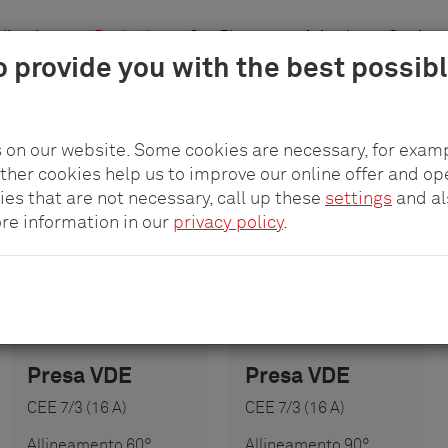
licazione
Prodotti
pCon.Planner
Azienda
Carriera
o provide you with the best possib
 on our website. Some cookies are necessary, for examp
other cookies help us to improve our online offer and op
ies that are not necessary, call up these
settings
and a
ore information in our
privacy policy
.
Presa VDE
Presa VDE
CEE 7/3 (16 A)
CEE 7/3 (16 A)
Allineamento 60°
Allineamento 90°