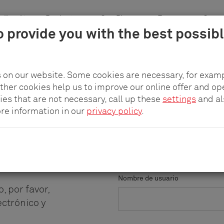
plicación
Productos
pCon.Planner
Empresa
Carre
o provide you with the best possib
 on our website. Some cookies are necessary, for examp
other cookies help us to improve our online offer and op
ies that are not necessary, call up these
settings
and a
ore information in our
privacy policy
.
rio
Iniciar sesión
.
Nombre de usuario
, por favor,
ctrónico y