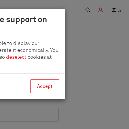
Buscar
Acceder
ra
Servicio
Contacto
ES
le support on
le to display our
erate it economically. You
lso
deselect
cookies at
Accept
Formulario seguro