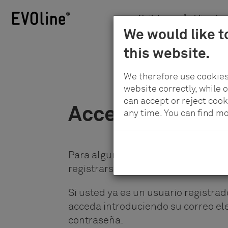
Noticias
Ámbitos de a
Schulte
We would like t
Skip
-
this website.
to
Elektrotechnik
main
GmbH
We therefore use cookies
content
&
website correctly, while 
Co.
can accept or reject cook
Acceder
any time. You can find m
KG
Para algunas descargas es necesa
registrarse en nuestra página web
Si usted ya es un usuario registrado
acceda introduciendo su correo ele
contraseña.