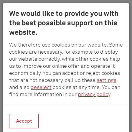
Menu
We would like to provide you with
Schulte
the best possible support on this
Skip
-
website.
to
Elektrotech
main
Gestión de cables
GmbH
We therefore use cookies on our website. Some
content
&
cookies are necessary, for example to display
Co.
our website correctly, while other cookies help
La funcionalidad y el diseño no tienen por
KG
us to improve our online offer and operate it
qué terminar donde acaba el escritorio.
economically. You can accept or reject cookies
Con las soluciones de gestión de cables
that are not necessary, call up these
settings
®
de EVOline
, el escritorio tiene un
and also
deselect
cookies at any time. You can
aspecto perfecto se mire desde donde se
find more information in our
privacy policy
.
mire.
Accept
EVOline
®