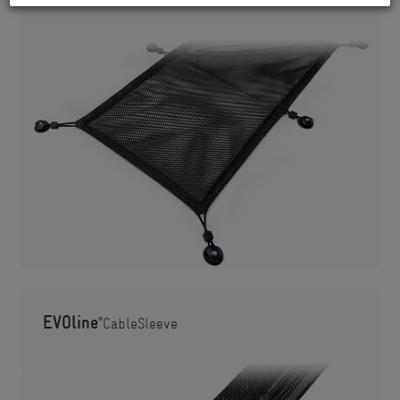
CableNet
EVOline
®
CableSleeve