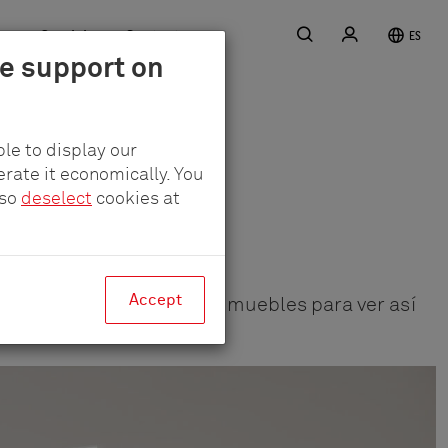
Buscar
Acceder
ra
Servicio
Contacto
ES
le support on
le to display our
erate it economically. You
lso
deselect
cookies at
Accept
roductos virtualmente en muebles para ver así