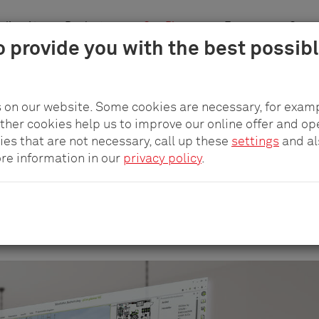
plicación
Productos
pCon.Planner
Empresa
Carre
o provide you with the best possib
 on our website. Some cookies are necessary, for examp
other cookies help us to improve our online offer and op
ies that are not necessary, call up these
settings
and a
ore information in our
privacy policy
.
de a sus necesidades. Ubique o instale nuestros p