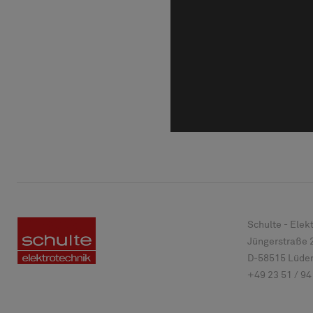
Schulte - Ele
Jüngerstraße 
D-
58515
Lüden
+49 23 51 / 94