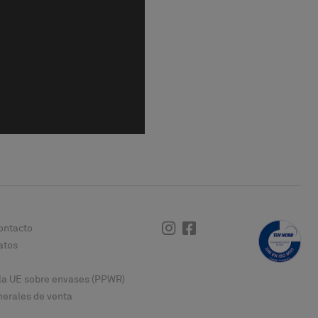
Instagram
Facebook
ontacto
atos
la UE sobre envases (PPWR)
erales de venta