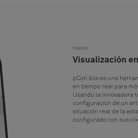
PCON.BOX
Visualización e
pCon.box es una herram
en tiempo real para mó
Usando la innovadora t
configuración de un artí
situación real de la es
configurado con sus cli