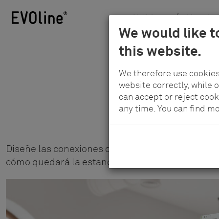
Noticias
Ámbitos de a
Schulte
We would like t
Skip
-
this website.
to
Elektrotechnik
main
GmbH
We therefore use cookies
content
&
website correctly, while 
Co.
can accept or reject cook
any time. You can find m
KG
Diseñe las conexiones de enchufes y datos acor
cómo quedará la estancia.