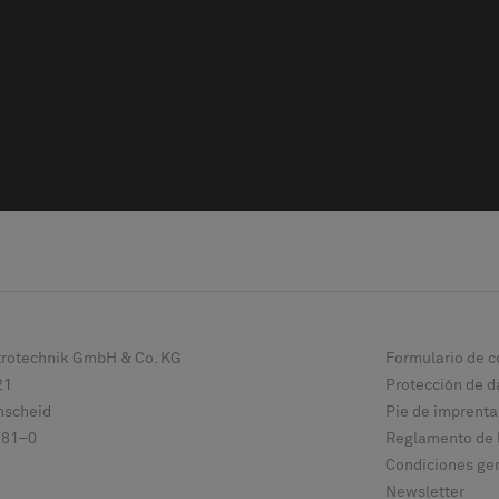
ktrotechnik GmbH & Co. KG
Formulario de c
21
Protección de d
scheid
Pie de imprenta
 81–0
Reglamento de 
Condiciones gen
Newsletter