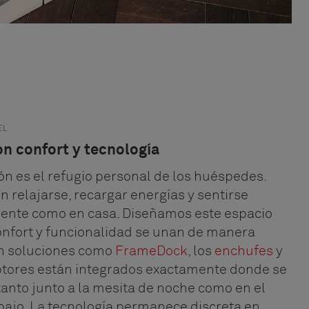
EL
on confort y tecnología
ón es el refugio personal de los huéspedes.
 relajarse, recargar energías y sentirse
nte como en casa. Diseñamos este espacio
onfort y funcionalidad se unan de manera
on soluciones como
FrameDock
, los
enchufes
y
uptores están integrados exactamente donde se
tanto junto a la mesita de noche como en el
bajo. La tecnología permanece discreta en