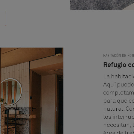
HABITACIÓN DE HOT
Refugio c
La habitaci
Aquí pueden
completame
para que c
natural. C
los interr
necesitan, 
área de tra