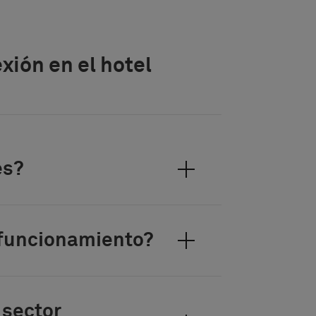
ión en el hotel
es?
 funcionamiento?
 sector