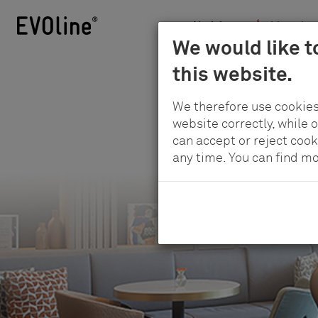
Noticias
Ámbitos de a
Schulte
We would like t
Skip
-
this website.
to
Elektrotechnik
main
GmbH
We therefore use cookies
content
&
website correctly, while 
Soluciones 
Co.
can accept or reject cook
any time. You can find m
KG