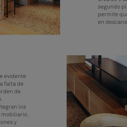
segundo pla
permite qu
en descansa
ce evidente
a falta de
sorden de
.
ntegran los
mobiliario,
hones y