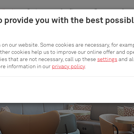
plicación
Productos
pCon.Planner
Empresa
Carre
o provide you with the best possib
Oficina y coworking
Hoteles y restauración
 on our website. Some cookies are necessary, for examp
other cookies help us to improve our online offer and op
inteligentes de energía y carga 
ies that are not necessary, call up these
settings
and a
ore information in our
privacy policy
.
Pequeños detalles con gran impacto