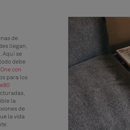
onas de
des llegan,
. Aquí se
 todo debe
,
One con
os para los
le80
ucturadas,
ble la
exiones de
ue la vida
nte.