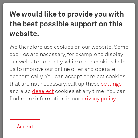
Menu
We would like to provide you with
Schulte
the best possible support on this
Skip
-
Empresa
Contacto
Comercialización
website.
to
Elektrotech
main
GmbH
We therefore use cookies on our website. Some
content
Comercialización
&
cookies are necessary, for example to display
Co.
our website correctly, while other cookies help
KG
us to improve our online offer and operate it
economically. You can accept or reject cookies
DACH
that are not necessary, call up these
settings
and also
deselect
cookies at any time. You can
find more information in our
privacy policy
.
Alemania
Accept