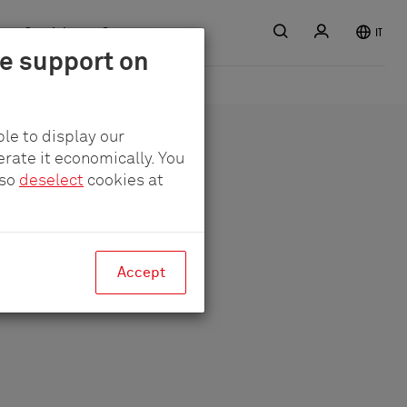
Ricerca
Registro
Servizio
Contatto
IT
le support on
le to display our
erate it economically. You
lso
deselect
cookies at
Accept