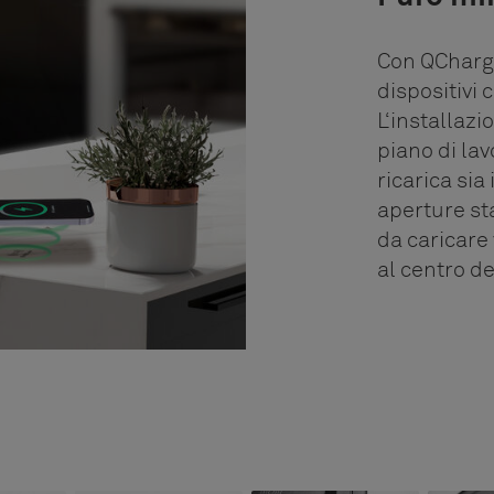
Con QCharger
dispositivi 
L‘installazi
piano di lav
ricarica sia
aperture st
da caricare
al centro d