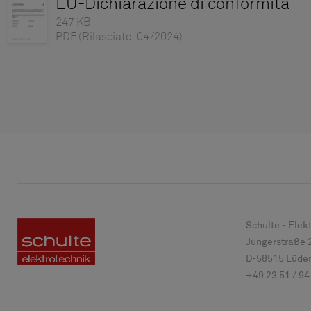
EU-Dichiarazione di conformità
247 KB
PDF
(Rilasciato: 04/2024)
Schulte - Ele
Jüngerstraße 
D-
58515
Lüden
+49 23 51 / 94