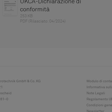
UKCA-Dichiarazione di
conformità
253 KB
PDF
(Rilasciato: 04/2024)
ktrotechnik GmbH & Co. KG
Modulo di conta
21
Informativa sull
scheid
Note Legali
 81–0
Regolamento UE
Condizioni gener
Newsletter