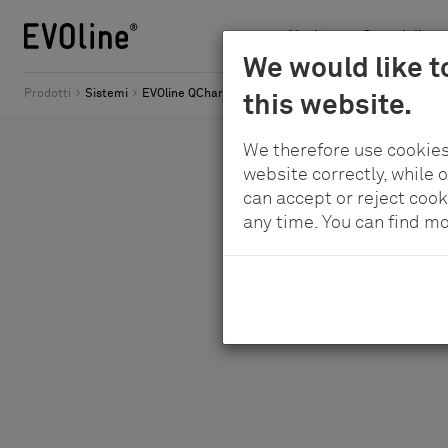
Novità
Campi di app
Schulte
We would like t
Per
-
Prodotti
Sistemi
EVOline QCharger - Ricarica wireless, integrata in modo
this website.
il
Elektrotechnik
contenuto
GmbH
We therefore use cookies
principale
&
website correctly, while 
Co.
can accept or reject cook
any time. You can find m
KG