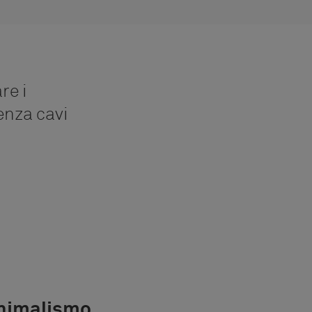
re i
enza cavi
nimalismo