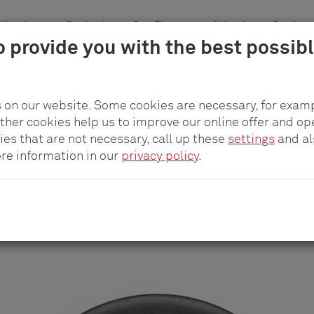
licazione
Prodotti
pCon.Planner
Azienda
Carriera
o provide you with the best possib
 invisibile
 on our website. Some cookies are necessary, for examp
other cookies help us to improve our online offer and op
ies that are not necessary, call up these
settings
and a
EVOline
ore information in our
privacy policy
.
QCharger
®
Caricatore invisibile per cellulari