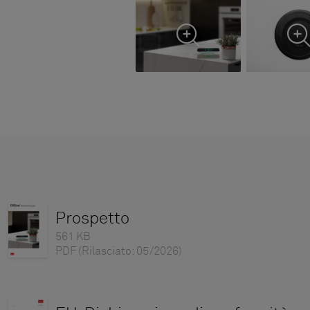
Prospetto
561 KB
PDF
(Rilasciato: 05/2026)