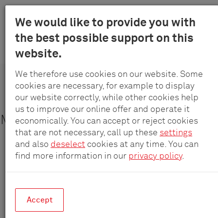
Menu
We would like to provide you with
Schulte
the best possible support on this
Skip
-
Producten
Systemen
website.
to
EVOline QCharger - Draadloos opladen, onzichtbaar geïntegreerd
Elektrotec
main
GmbH
We therefore use cookies on our website. Some
content
&
cookies are necessary, for example to display
Co.
EVOline
our website correctly, while other cookies help
®
QCharger
KG
us to improve our online offer and operate it
Mobiele telefoon onzichtbaar opladen
economically. You can accept or reject cookies
that are not necessary, call up these
settings
and also
deselect
cookies at any time. You can
find more information in our
privacy policy
.
Accept