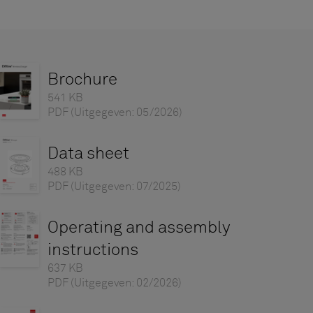
Brochure
541 KB
PDF
(Uitgegeven: 05/2026)
Data sheet
488 KB
PDF
(Uitgegeven: 07/2025)
Operating and assembly
instructions
637 KB
PDF
(Uitgegeven: 02/2026)