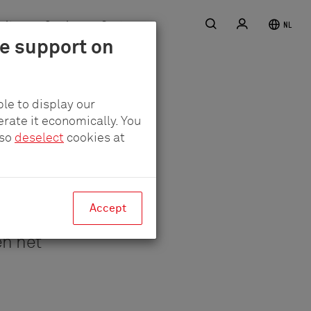
Zoekopdracht
Log
rière
Service
Contact
NL
in
le support on
le to display our
erate it economically. You
lso
deselect
cookies at
Accept
en het