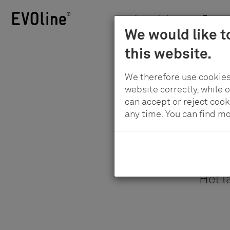
Actueel nieuws
Toepas
Schulte
We would like t
Skip
-
this website.
to
Elektrotechnik
main
GmbH
We therefore use cookies
content
&
website correctly, while 
Co.
can accept or reject cook
any time. You can find m
KG
Het l