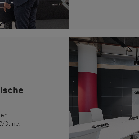
tische
 en
EVOline.