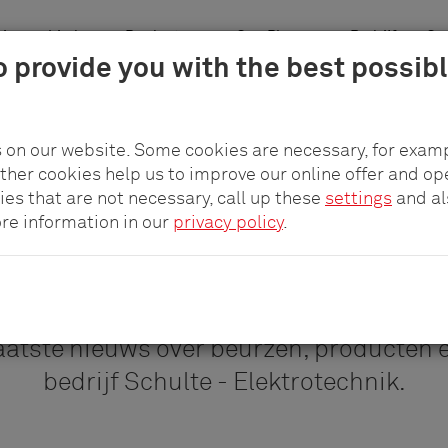
singsgebieden
Producten
pCon.Planner
Bedrijf
Car
o provide you with the best possib
Tijdschrift
Beurzen
 on our website. Some cookies are necessary, for examp
other cookies help us to improve our online offer and op
ies that are not necessary, call up these
settings
and a
ore information in our
privacy policy
.
Actueel nieuws
aatste nieuws over beurzen, producten 
bedrijf Schulte - Elektrotechnik.