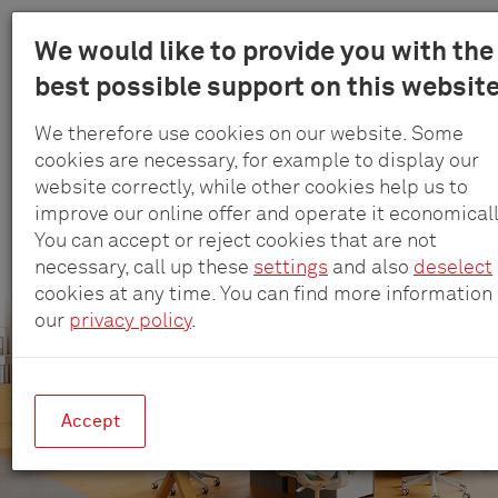
Menu
We would like to provide you with the
Schult
best possible support on this website
Skip
-
to
Elektro
We therefore use cookies on our website. Some
main
Meubelstopcontacten voor
GmbH
cookies are necessary, for example to display our
content
website correctly, while other cookies help us to
&
kantoren, coworking spaces en
improve our online offer and operate it economicall
Co.
vergadercabines
You can accept or reject cookies that are not
KG
necessary, call up these
settings
and also
deselect
Efficiënte en flexibele stroom- en dataverbindingen
cookies at any time. You can find more information 
our
privacy policy
.
Accept