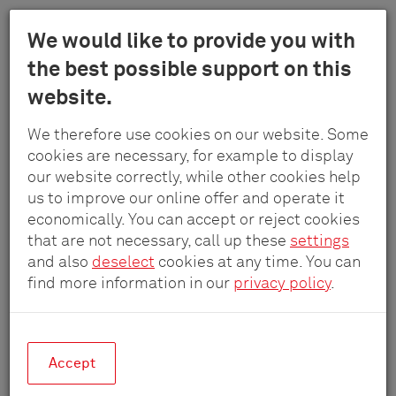
Menu
We would like to provide you with
Schulte
the best possible support on this
Skip
-
website.
to
Elektrotech
main
Nieuwsbrief
GmbH
We therefore use cookies on our website. Some
content
&
cookies are necessary, for example to display
Co.
our website correctly, while other cookies help
Altijd een stap vooruit.
KG
us to improve our online offer and operate it
economically. You can accept or reject cookies
Actuele inzichten in
that are not necessary, call up these
settings
productinnovaties,
and also
deselect
cookies at any time. You can
exclusieve beurs-highlights en
find more information in our
privacy policy
.
boeiende inzichten rechtstreeks
van Schulte – Elektrotechnik.
Accept