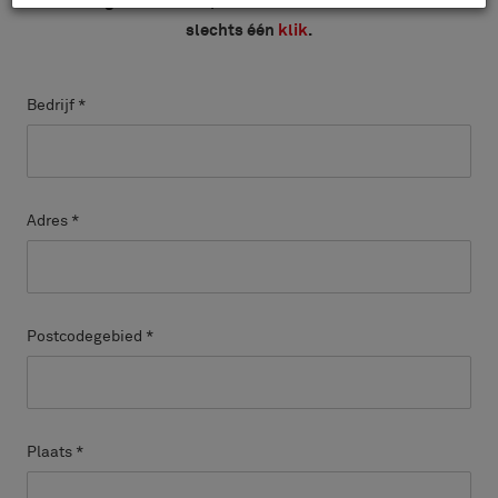
Volledige controle. Op elk moment af te melden met
slechts één
klik
.
Bedrijf
*
Adres
*
Postcodegebied
*
Plaats
*