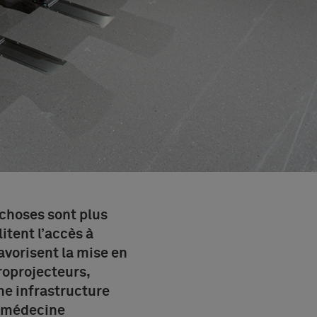
choses sont plus
itent l’accès à
avorisent la mise en
roprojecteurs,
ne infrastructure
e médecine