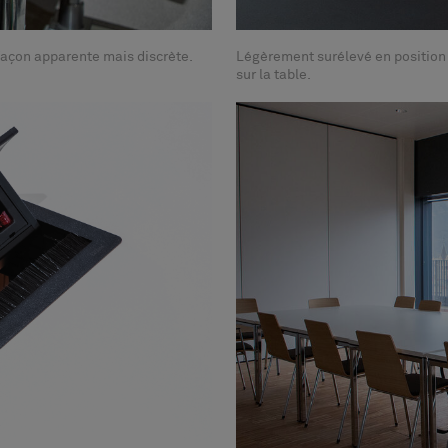
 façon apparente mais discrète.
Légèrement surélevé en position o
sur la table.