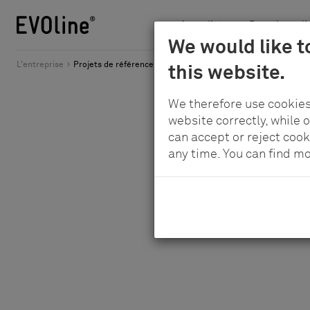
Actualités
Domaines d'a
Schulte
We would like t
Au
-
L'entreprise
Projets de référence
Faculté de médecine d’Innsbruck
this website.
contenu
Elektrotechnik
principal
GmbH
We therefore use cookies
&
website correctly, while 
Co.
can accept or reject cook
any time. You can find m
KG