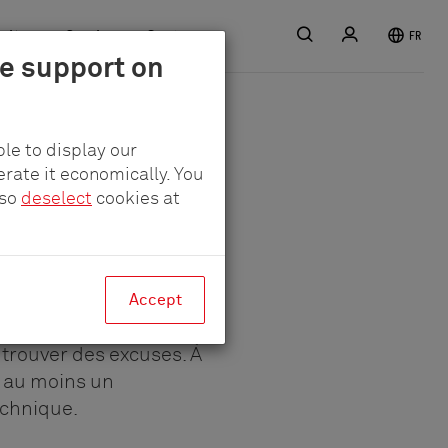
Recherche
S'inscrire
rière
Service
Contact
FR
le support on
le to display our
erate it economically. You
lso
deselect
cookies at
sage
Accept
 trouver des excuses. À
, au moins un
echnique.