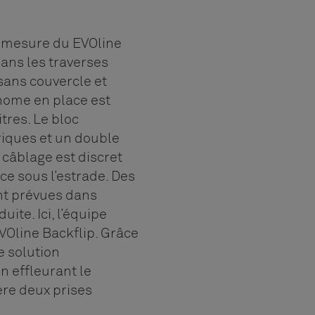
r-mesure du EVOline
ans les traverses
sans couvercle et
onome en place est
tres. Le bloc
riques et un double
 câblage est discret
ce sous l’estrade. Des
ont prévues dans
ite. Ici, l’équipe
EVOline Backflip. Grâce
e solution
en effleurant le
bère deux prises