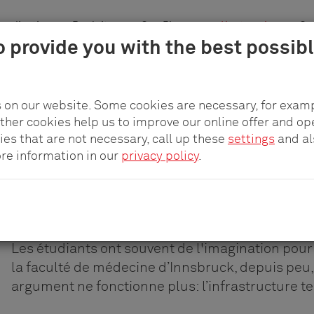
pplication
Produits
pCon.Planner
L'entreprise
Car
o provide you with the best possib
 on our website. Some cookies are necessary, for examp
other cookies help us to improve our online offer and op
FACULTÉ DE MÉDECINE D’INNSBRUCK
ies that are not necessary, call up these
settings
and a
Tout pour l’apprentis
ore information in our
privacy policy
.
numérique
Les étudiants ont souvent de l'imagination pour
la faculté de médecine d’Innsbruck, depuis peu
argument ne fonctionne plus: l’infrastructure t