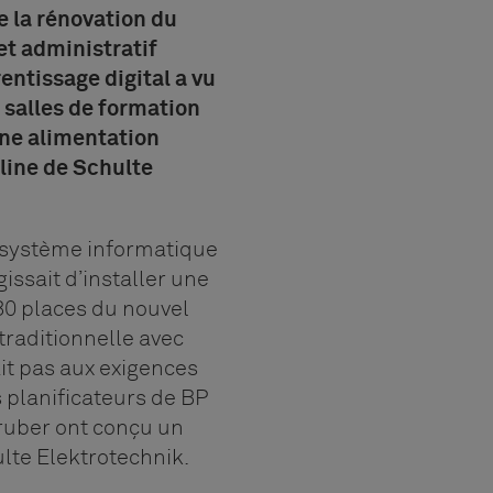
e la rénovation du
et administratif
entissage digital a vu
s salles de formation
une alimentation
Oline de Schulte
u système informatique
agissait d’installer une
480 places du nouvel
traditionnelle avec
it pas aux exigences
s planificateurs de BP
ruber ont conçu un
lte Elektrotechnik.