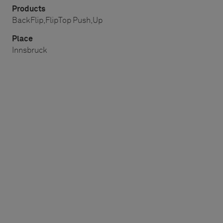
Products
BackFlip,
FlipTop Push,
Up
Place
Innsbruck