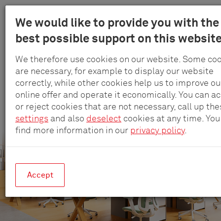
Menu
We would like to provide you with the
Schul
best possible support on this website
Au
-
contenu
Elekt
We therefore use cookies on our website. Some co
principal
Prises encastrées pour bureaux,
Gmb
are necessary, for example to display our website
correctly, while other cookies help us to improve ou
&
espaces de coworking et cabines
online offer and operate it economically. You can a
Co.
de réunion
or reject cookies that are not necessary, call up th
KG
settings
and also
deselect
cookies at any time. You
Connexions électriques et de données efficaces et
flexibles
find more information in our
privacy policy
.
Accept