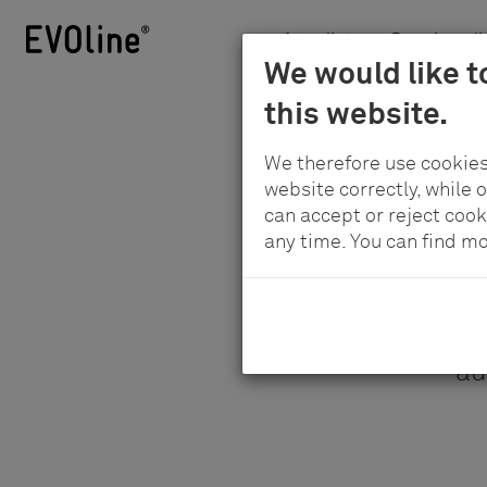
Actualités
Domaines d'a
Schulte
We would like t
Au
-
this website.
contenu
Elektrotechnik
principal
GmbH
We therefore use cookies
&
website correctly, while 
Co.
can accept or reject cook
any time. You can find m
KG
Vous tro
au