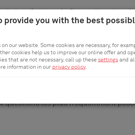
pplication
Produits
pCon.Planner
L'entreprise
Car
o provide you with the best possib
 on our website. Some cookies are necessary, for examp
other cookies help us to improve our online offer and op
ies that are not necessary, call up these
settings
and a
Questions et réponses
ore information in our
privacy policy
.
uverez ici des réponses claires et tran
x questions les plus fréquemment posé