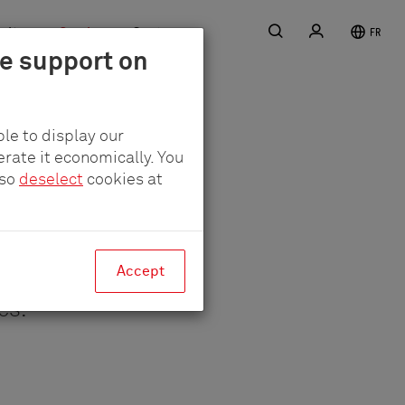
Recherche
S'inscrire
rière
Service
Contact
FR
le support on
le to display our
erate it economically. You
lso
deselect
cookies at
Accept
sparentes
es.