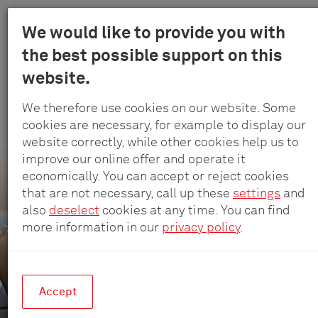
Menu
We would like to provide you with
Schulte
the best possible support on this
Au
-
website.
contenu
Elektrote
principal
Solutions de charge et d’électricité
GmbH
We therefore use cookies on our website. Some
&
intelligentes pour hôtels
cookies are necessary, for example to display our
Co.
website correctly, while other cookies help us to
De petits détails, un grand impact
KG
improve our online offer and operate it
economically. You can accept or reject cookies
that are not necessary, call up these
settings
and
also
deselect
cookies at any time. You can find
more information in our
privacy policy
.
Accept