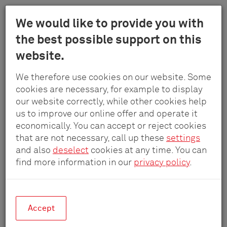
Menu
We would like to provide you with
Schulte
the best possible support on this
Au
-
website.
contenu
Elektrotech
principal
Projets de référence
GmbH
We therefore use cookies on our website. Some
&
cookies are necessary, for example to display
Co.
our website correctly, while other cookies help
De vrais espaces, de vraies solutions.
KG
us to improve our online offer and operate it
economically. You can accept or reject cookies
that are not necessary, call up these
settings
and also
deselect
cookies at any time. You can
find more information in our
privacy policy
.
Accept