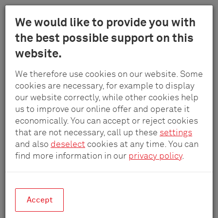
Menu
We would like to provide you with
Schulte
the best possible support on this
Au
-
Produits
Modules
Module multimédia
website.
contenu
Elektrotech
principal
GmbH
We therefore use cookies on our website. Some
&
cookies are necessary, for example to display
Co.
our website correctly, while other cookies help
KG
us to improve our online offer and operate it
economically. You can accept or reject cookies
that are not necessary, call up these
settings
and also
deselect
cookies at any time. You can
find more information in our
privacy policy
.
Accept